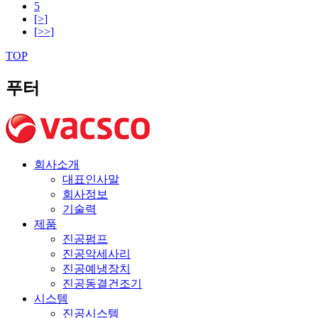
5
[>]
[>>]
TOP
푸터
회사소개
대표인사말
회사정보
기술력
제품
진공펌프
진공악세사리
진공예냉장치
진공동결건조기
시스템
진공시스템