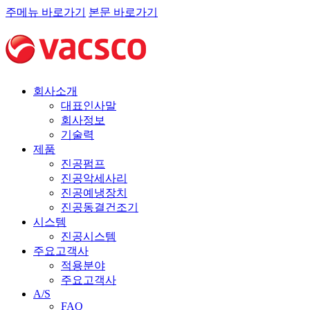
주메뉴 바로가기
본문 바로가기
회사소개
대표인사말
회사정보
기술력
제품
진공펌프
진공악세사리
진공예냉장치
진공동결건조기
시스템
진공시스템
주요고객사
적용분야
주요고객사
A/S
FAQ