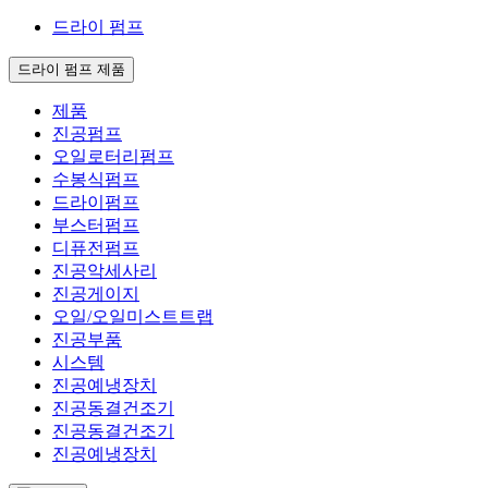
드라이 펌프
드라이 펌프 제품
제품
진공펌프
오일로터리펌프
수봉식펌프
드라이펌프
부스터펌프
디퓨전펌프
진공악세사리
진공게이지
오일/오일미스트트랩
진공부품
시스템
진공예냉장치
진공동결건조기
진공동결건조기
진공예냉장치