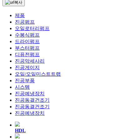
제품
진공펌프
오일로터리펌프
수봉식펌프
드라이펌프
부스터펌프
디퓨전펌프
진공악세사리
진공게이지
오일/오일미스트트랩
진공부품
시스템
진공예냉장치
진공동결건조기
진공동결건조기
진공예냉장치
HDL