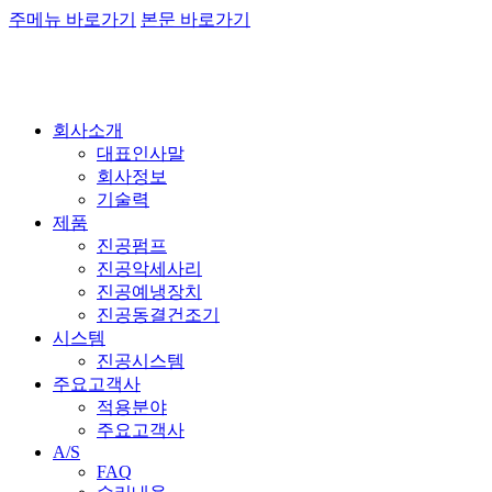
주메뉴 바로가기
본문 바로가기
회사소개
대표인사말
회사정보
기술력
제품
진공펌프
진공악세사리
진공예냉장치
진공동결건조기
시스템
진공시스템
주요고객사
적용분야
주요고객사
A/S
FAQ