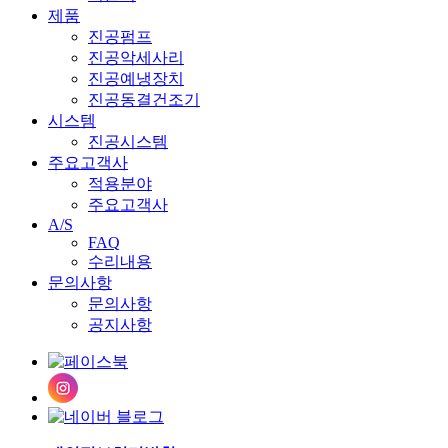
제품
진공펌프
진공악세사리
진공예냉장치
진공동결건조기
시스템
진공시스템
주요고객사
적용분야
주요고객사
A/S
FAQ
수리내용
문의사항
문의사항
공지사항