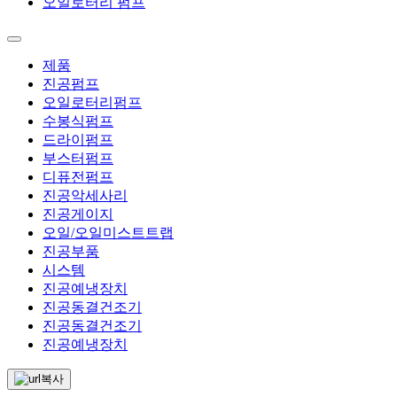
오일로터리 펌프
제품
진공펌프
오일로터리펌프
수봉식펌프
드라이펌프
부스터펌프
디퓨전펌프
진공악세사리
진공게이지
오일/오일미스트트랩
진공부품
시스템
진공예냉장치
진공동결건조기
진공동결건조기
진공예냉장치