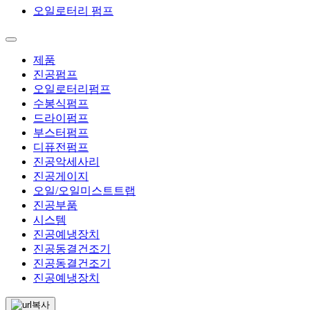
오일로터리 펌프
제품
진공펌프
오일로터리펌프
수봉식펌프
드라이펌프
부스터펌프
디퓨전펌프
진공악세사리
진공게이지
오일/오일미스트트랩
진공부품
시스템
진공예냉장치
진공동결건조기
진공동결건조기
진공예냉장치