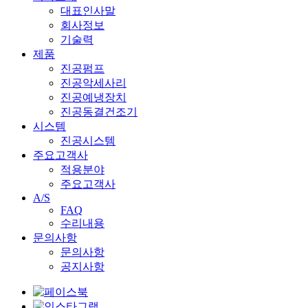
대표인사말
회사정보
기술력
제품
진공펌프
진공악세사리
진공예냉장치
진공동결건조기
시스템
진공시스템
주요고객사
적용분야
주요고객사
A/S
FAQ
수리내용
문의사항
문의사항
공지사항