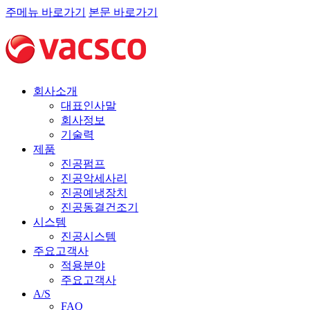
주메뉴 바로가기
본문 바로가기
회사소개
대표인사말
회사정보
기술력
제품
진공펌프
진공악세사리
진공예냉장치
진공동결건조기
시스템
진공시스템
주요고객사
적용분야
주요고객사
A/S
FAQ